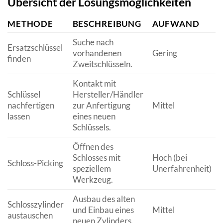
Übersicht der Lösungsmöglichkeiten
METHODE
BESCHREIBUNG
AUFWAND
Suche nach
Ersatzschlüssel
vorhandenen
Gering
finden
Zweitschlüsseln.
Kontakt mit
Schlüssel
Hersteller/Händler
nachfertigen
zur Anfertigung
Mittel
lassen
eines neuen
Schlüssels.
Öffnen des
Schlosses mit
Hoch (bei
Schloss-Picking
speziellem
Unerfahrenheit)
Werkzeug.
Ausbau des alten
Schlosszylinder
und Einbau eines
Mittel
austauschen
neuen Zylinders.