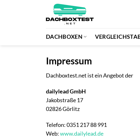
Zum
Inhalt
springen
DACHBOXEN
VERGLEICHSTAB
Impressum
Dachboxtest.net ist ein Angebot der
dailylead GmbH
Jakobstraße 17
02826 Görlitz
Telefon: 0351 217 88 991
Web:
www.dailylead.de