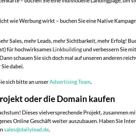
tenkarte – buchen Sie eine individuelle Landingpage, um si
cht wie Werbung wirkt – buchen Sie eine Native Kampagne
ehr Sales, mehr Leads, mehr Sichtbarkeit, mehr Erfolg! Bu
ost) für hochwirksames
Linkbuilding
und verbessern Sie mit
d? Dann schauen Sie sich doch mal auf unseren anderen rei
 Sie dabei.
e sich bitte an unser
Advertising Team
.
rojekt oder die Domain kaufen
Wachstum! Dieses vielversprechende Projekt, zusammen mi
eigenes Online Geschäft weiter auszubauen. Haben Sie Inte
an
sales@dailylead.de
.