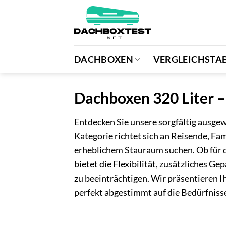
Zum
Inhalt
springen
DACHBOXEN
VERGLEICHSTAB
Dachboxen 320 Liter –
Entdecken Sie unsere sorgfältig ausge
Kategorie richtet sich an Reisende, F
erheblichem Stauraum suchen. Ob für 
bietet die Flexibilität, zusätzliches G
zu beeinträchtigen. Wir präsentieren I
perfekt abgestimmt auf die Bedürfniss