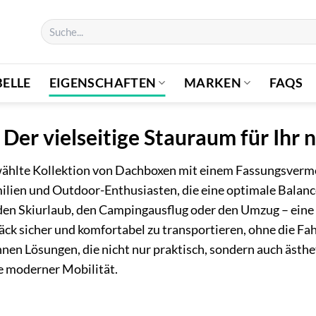
Suchen
nach:
ELLE
EIGENSCHAFTEN
MARKEN
FAQS
 Der vielseitige Stauraum für Ihr
wählte Kollektion von Dachboxen mit einem Fassungsvermö
amilien und Outdoor-Enthusiasten, die eine optimale Bala
den Skiurlaub, den Campingausflug oder den Umzug – eine
epäck sicher und komfortabel zu transportieren, ohne die F
hnen Lösungen, die nicht nur praktisch, sondern auch ästhe
e moderner Mobilität.