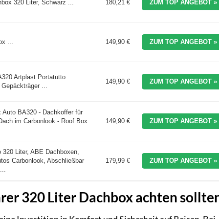
x 320 Liter, Schwarz ...
180,21 €
ZUM TOP ANGEBOT »
x ...
149,90 €
ZUM TOP ANGEBOT »
20 Artplast Portatutto
149,90 €
ZUM TOP ANGEBOT »
 Gepäckträger ...
Auto BA320 - Dachkoffer für
 Dach im Carbonlook - Roof Box
149,90 €
ZUM TOP ANGEBOT »
.
320 Liter, ABE Dachboxen,
tos Carbonlook, Abschließbar
179,99 €
ZUM TOP ANGEBOT »
...
rer 320 Liter Dachbox achten sollte