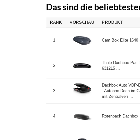
Das sind die beliebtest
RANK
VORSCHAU
PRODUKT
Cam Box Elite 1640 3
1
Thule Dachbox Pacific
2
631215 ...
Dachbox Auto VDP-BA
- Autobox Dach im C
3
mit Zentralverr ...
Rotenbach Dachbox 
4