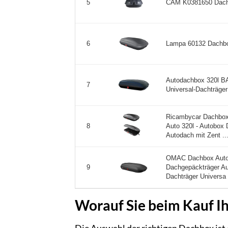
CAM K0381650 Dachbo
5
Lampa 60132 Dachbo
6
Autodachbox 320l BA3
7
Universal-Dachträger
Ricambycar Dachbox 
Auto 320l - Autobox
8
Autodach mit Zent ..
OMAC Dachbox Auto 
Dachgepäckträger Au
9
Dachträger Universa 
Worauf Sie beim Kauf Ih