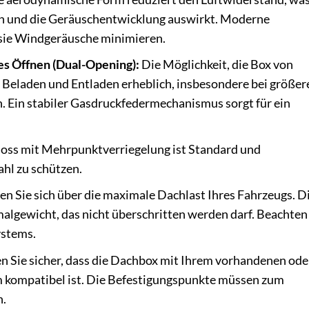
uch und die Geräuschentwicklung auswirkt. Moderne
s sie Windgeräusche minimieren.
s Öffnen (Dual-Opening):
Die Möglichkeit, die Box von
as Beladen und Entladen erheblich, insbesondere bei größer
. Ein stabiler Gasdruckfedermechanismus sorgt für ein
hloss mit Mehrpunktverriegelung ist Standard und
ahl zu schützen.
en Sie sich über die maximale Dachlast Ihres Fahrzeugs. D
malgewicht, das nicht überschritten werden darf. Beachten
ystems.
en Sie sicher, dass die Dachbox mit Ihrem vorhandenen ode
 kompatibel ist. Die Befestigungspunkte müssen zum
n.