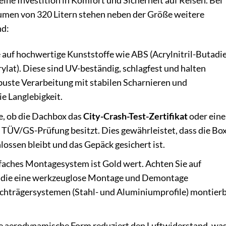
eine Investition in Komfort und Sicherheit auf Reisen. Bei
umen von 320 Litern stehen neben der Größe weitere
nd:
 auf hochwertige Kunststoffe wie ABS (Acrylnitril-Butadi
rylat). Diese sind UV-beständig, schlagfest und halten
uste Verarbeitung mit stabilen Scharnieren und
ie Langlebigkeit.
e, ob die Dachbox das
City-Crash-Test-Zertifikat
oder eine
 TÜV/GS-Prüfung besitzt. Dies gewährleistet, dass die Bo
lossen bleibt und das Gepäck gesichert ist.
nfaches Montagesystem ist Gold wert. Achten Sie auf
 die eine werkzeuglose Montage und Demontage
chträgersystemen (Stahl- und Aluminiumprofile) montier
e aerodynamische Form reduziert den Luftwiderstand, wa