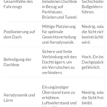
Gesamthöhe des
beladenen Dachbox
Sachschäden 
Fahrzeugs
in Bezug auf
Bußgeldern
Parkhäuser,
führen.
Brücken und Tunnel.
Mittige Platzierung
Niedrig, solan
Positionierung auf
für optimale
die Sicht nicht
dem Dach
Gewichtsverteilung
beeinträchtigt
und Aerodynamik.
wird.
Sichere und feste
Verbindung mit den
Hoch. Ein lose
Befestigung der
Dachträgern, um
Dachgepäck is
Dachbox
ein Verrutschen zu
gefährlich.
verhindern.
Ein ungünstiger
Überstand kann zu
Niedrig, solan
Aerodynamik und
erhöhtem
die Sicht frei
Lärm
Luftwiderstand und
bleibt.