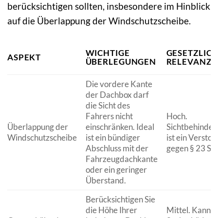
berücksichtigen sollten, insbesondere im Hinblick
auf die Überlappung der Windschutzscheibe.
WICHTIGE
GESETZLIC
ASPEKT
ÜBERLEGUNGEN
RELEVANZ
Die vordere Kante
der Dachbox darf
die Sicht des
Fahrers nicht
Hoch.
Überlappung der
einschränken. Ideal
Sichtbehinder
Windschutzscheibe
ist ein bündiger
ist ein Verstoß
Abschluss mit der
gegen § 23 St
Fahrzeugdachkante
oder ein geringer
Überstand.
Berücksichtigen Sie
die Höhe Ihrer
Mittel. Kann z